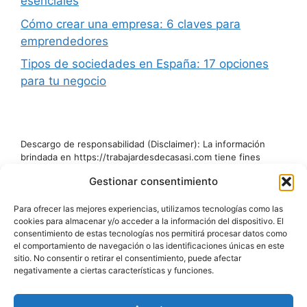
esenciales
Cómo crear una empresa: 6 claves para
emprendedores
Tipos de sociedades en España: 17 opciones
para tu negocio
Descargo de responsabilidad (Disclaimer): La información
brindada en https://trabajardesdecasasi.com tiene fines
educativos y de información general. No debe considerarse
Gestionar consentimiento
asesoramiento financiero ni recomendación de inversión.
Antes de tomar decisiones financieras, se recomienda
Para ofrecer las mejores experiencias, utilizamos tecnologías como las
encarecidamente consultar a un profesional cualificado.
cookies para almacenar y/o acceder a la información del dispositivo. El
Aunque nos esforzamos por proporcionar información precisa
consentimiento de estas tecnologías nos permitirá procesar datos como
y actualizada, no garantizamos la exactitud o integridad de los
el comportamiento de navegación o las identificaciones únicas en este
datos. El contenido del blog y otros recursos es únicamente
sitio. No consentir o retirar el consentimiento, puede afectar
informativo y no garantiza resultados. El uso de esta
negativamente a ciertas características y funciones.
información es bajo su propio riesgo. No nos hacemos
responsables de posibles pérdidas o daños derivados de la
confianza en el contenido presentado. Al acceder y utilizar