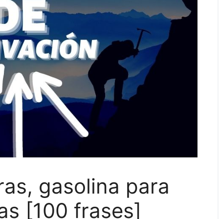
as, gasolina para
as [100 frases]