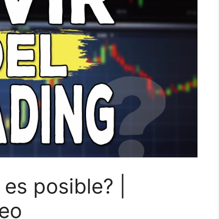
 es posible? |
deo