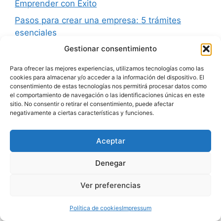
Emprender con Éxito
Pasos para crear una empresa: 5 trámites
esenciales
Gestionar consentimiento
Cómo crear una empresa: 6 claves para
emprendedores
Para ofrecer las mejores experiencias, utilizamos tecnologías como las
Tipos de sociedades en España: 17 opciones
cookies para almacenar y/o acceder a la información del dispositivo. El
consentimiento de estas tecnologías nos permitirá procesar datos como
para tu negocio
el comportamiento de navegación o las identificaciones únicas en este
sitio. No consentir o retirar el consentimiento, puede afectar
negativamente a ciertas características y funciones.
Descargo de responsabilidad (Disclaimer): La información
Aceptar
brindada en https://trabajardesdecasasi.com tiene fines
educativos y de información general. No debe considerarse
Denegar
asesoramiento financiero ni recomendación de inversión.
Antes de tomar decisiones financieras, se recomienda
encarecidamente consultar a un profesional cualificado.
Ver preferencias
Aunque nos esforzamos por proporcionar información precisa
y actualizada, no garantizamos la exactitud o integridad de los
Política de cookies
Impressum
datos. El contenido del blog y otros recursos es únicamente
informativo y no garantiza resultados. El uso de esta