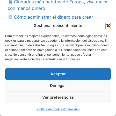
Ciudades más baratas de Europa, vive mejor
con menos dinero
Cómo administrar el dinero para crear
riqueza | Tutorial + Hoja Excel gratis
Gestionar consentimiento
Crear una empresa en UK, una alternativa a
Para ofrecer las mejores experiencias, utilizamos tecnologías como las
la S.L. española
cookies para almacenar y/o acceder a la información del dispositivo. El
consentimiento de estas tecnologías nos permitirá procesar datos como
Países más baratos para vivir, multiplica tu
el comportamiento de navegación o las identificaciones únicas en este
poder adquisitivo
sitio. No consentir o retirar el consentimiento, puede afectar
negativamente a ciertas características y funciones.
Franquicias baratas por menos de 1.000€ y
sin local |Guía + Info
Aceptar
Cómo Invertir en videojuegos: Un negocio
millonario [22 empresas]
Denegar
Principio de Pareto, el secreto de la
Ver preferencias
prosperidad y la abundancia | 80/20
Negocios rentables en pueblos: 10 ideas
Política de cookies
Impressum
originales con baja inversión